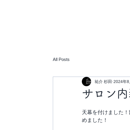
ホーム
施設紹介
女性用
All Posts
祐介 杉田
2024年
サロン内
天幕を付けました！
めました！