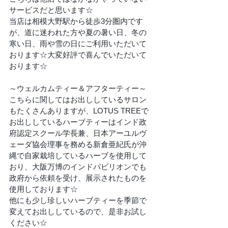
サービスだと思います☆
当店は相模大野駅から徒歩3分圏内です
が、道に迷われた方や夏の暑い日、冬の
寒い日、雨や雪の日にご利用いただいて
おります☆大変好評で喜んでいただいて
おります☆
～ウェルカムティー＆アフターティー～
こちらに関してはお出ししているサロン
もたくさんありますが、LOTUS TREEで
お出ししているハーブティーはインド政
府認定スクール学長兼、日本アーユルヴ
ェーダ協会理事を務める新倉亜紀氏が沖
縄で自家栽培しているハーブを使用して
おり、大阪万博のインドパビリオンでも
政府から依頼を受け、展示されたものを
使用しております☆
他にも少し珍しいハーブティーを季節で
変えてお出ししているので、是非お試し
ください☆