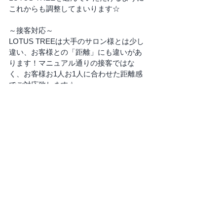
これからも調整してまいります☆
～接客対応～
LOTUS TREEは大手のサロン様とは少し
違い、お客様との「距離」にも違いがあ
ります！マニュアル通りの接客ではな
く、お客様お1人お1人に合わせた距離感
でご対応致します☆
お客様の中にはスタッフと楽しくお話し
てリラックスされたい方や、会話はそこ
までせずにリラックスされたい方もいら
っしゃいますので、細かいマニュアルは
あえてございません♪LOTUS TREEはお客
様のリラックス空間であり、隠れ家でも
あり、日常を切り替えられる場所です☆