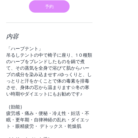
分
予約
内容
「ハーブテント」
吊るしテントの中で椅子に座り、1０種類
のハーブをブレンドしたものを鍋で煮
て、その蒸気を全身で浴びて肌からハー
ブの成分を染み込ませす♪ゆっくりと、し
っとりと汗をかくことで体の毒素を排毒
させ、身体の芯から温まります☆冬の寒
い時期やダイエットにもお勧めです♪
​｛効能｝
疲労感・痛み・便秘・冷え性・妊活・不
眠・更年期・自律神経の乱れ・ダイエッ
ト・眼精疲労・ デトックス・乾燥肌