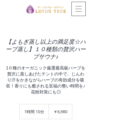
【よもぎ蒸し以上の満足度☆ハ
ーブ蒸し】１０種類の贅沢ハー
ブサウナ♪
1０種のオーガニック厳選最高級ハーブを
贅沢に蒸しあげたテントの中で、じんわ
り汗をかきながらハーブの有効成分を吸
収！香りにも癒される至福の整い時間を♪
花粉対策にも◎
6,980
円
1時間 10分
1
￥6,980
時
1
0