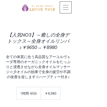
【人気NO3】～癒しの全身デ
トックス～全身オイルリンパ
♪￥9650→￥8980
全ての体質に合う高品質なアーユルヴェ
ーダ専用のオーガニックオイルをたっぷ
りと浸透させながら全身オイルマッサー
ジ☆彡オイルの効果で全身の疲労や不調
の改善を促します☆ハーブティー付き♪
8,980
円
1時間 40分
1
￥8,980
時
4
0