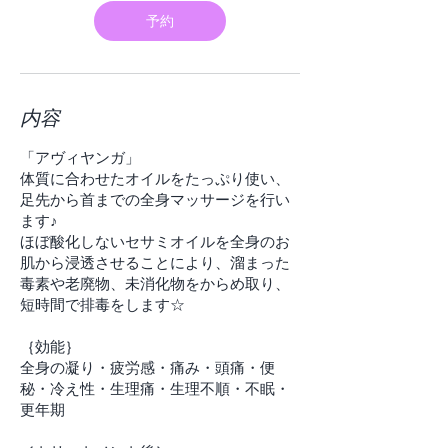
分
予約
内容
「アヴィヤンガ」
体質に合わせたオイルをたっぷり使い、
足先から首までの全身マッサージを行い
ます♪
ほぼ酸化しないセサミオイルを全身のお
肌から浸透させることにより、溜まった
毒素や老廃物、未消化物をからめ取り、
短時間で排毒をします☆
​｛効能｝
全身の凝り・疲労感・痛み・頭痛・便
秘・冷え性・生理痛・生理不順・不眠・
更年期