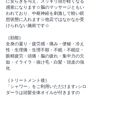
に安らぎを与え、スッキリ頭が軽くなる
感覚になります☆脳のマッサージともい
われており、中枢神経を刺激して軽い瞑
想状態に入れます☆他店ではなかなか受
けられない施術です☆
​｛効能｝
全身の凝り・疲労感・痛み・便秘・冷え
性・生理痛・生理不順・不眠・不眠症・
眼精疲労・頭痛・脳の疲れ・集中力の欠
如・イライラ・抜け毛・白髪・頭皮の強
化
｛トリートメント後｝
「シャワー」をご利用いただけます♪シロ
ダーラは頭髪全体オイルが付きますの
で、衣類に付着しない程度の洗い流しを
お願いいたします☆
なお、本場では効果を最大限残すために
ご自宅まで洗い流しはしないことが多い
のですが、洗うか洗わないかはお客様で
お決めいただいて構いません♪