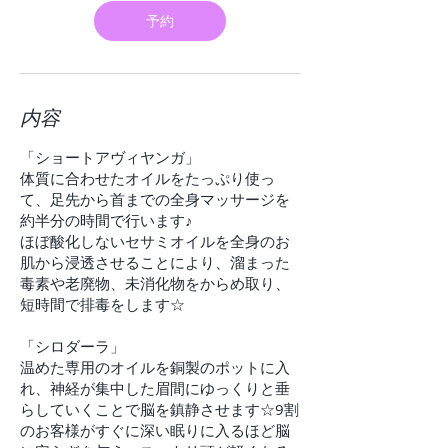
分
予約
内容
「ショートアヴィヤンガ」
体質に合わせたオイルをたっぷり使っ
て、足先から首までの全身マッサージを
約半分の時間で行います♪
ほぼ酸化しないセサミオイルを全身のお
肌から浸透させることにより、溜まった
毒素や老廃物、未消化物をからめ取り、
短時間で排毒をします☆
「シロダーラ」
温めた専用のオイルを銅製のポットに入
れ、神経が集中した眉間にゆっくりと垂
らしていくことで脳を鎮静させます☆9割
のお客様がすぐに深い眠りに入るほど脳