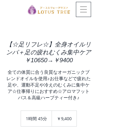
【☆足リフレ☆】全身オイルリ
ンパ＋足の疲れむくみ集中ケア
￥10650→￥9400
全ての体質に合う良質なオーガニックブ
レンドオイルを使用♪お仕事などで疲れた
足や、運動不足や冷えのむくみに集中ケ
ア☆仕事帰りにおすすめ☆アロマフット
バス＆高級ハーブティー付き♪
9,400
円
1時間 45分
1
￥9,400
時
4
5