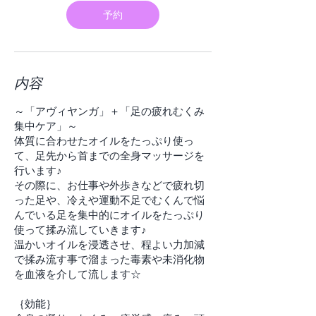
分
予約
内容
～「アヴィヤンガ」＋「足の疲れむくみ
集中ケア」～
体質に合わせたオイルをたっぷり使っ
て、足先から首までの全身マッサージを
行います♪
その際に、お仕事や外歩きなどで疲れ切
った足や、冷えや運動不足でむくんで悩
んでいる足を集中的にオイルをたっぷり
使って揉み流していきます♪
温かいオイルを浸透させ、程よい力加減
で揉み流す事で溜まった毒素や未消化物
を血液を介して流します☆
｛効能｝