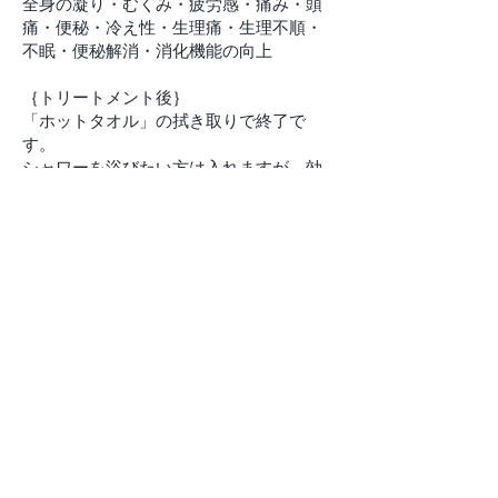
全身の凝り・むくみ・疲労感・痛み・頭
痛・便秘・冷え性・生理痛・生理不順・
不眠・便秘解消・消化機能の向上
｛トリートメント後｝
「ホットタオル」の拭き取りで終了で
す。
シャワーを浴びたい方は入れますが、効
果を最大限残すためにはホットタオルで
の拭き取りのみをお勧めいたします☆